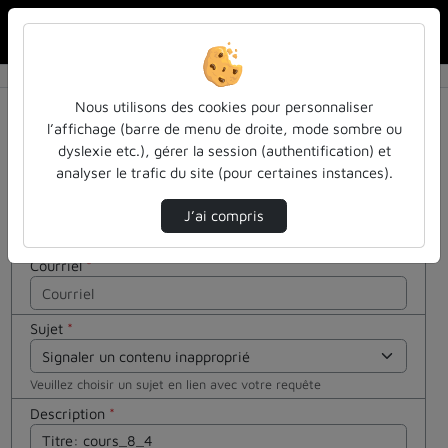
Rechercher u
Accueil
Contactez nous
Contactez nous
Cocher
Nous utilisons des cookies pour personnaliser
cette case
l’affichage (barre de menu de droite, mode sombre ou
si vous êtes
dyslexie etc.), gérer la session (authentification) et
Votre message
un humain
analyser le trafic du site (pour certaines instances).
en métal
Nom
*
(obligatoire)
J’ai compris
Courriel
*
Sujet
*
Veuillez choisir un sujet en lien avec votre requête
Description
*