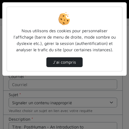
Rechercher u
Accueil
Contactez nous
Contactez nous
Cocher
Nous utilisons des cookies pour personnaliser
cette case
l’affichage (barre de menu de droite, mode sombre ou
si vous êtes
dyslexie etc.), gérer la session (authentification) et
Votre message
un humain
analyser le trafic du site (pour certaines instances).
en métal
Nom
*
(obligatoire)
J’ai compris
Courriel
*
Sujet
*
Veuillez choisir un sujet en lien avec votre requête
Description
*