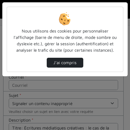
Rechercher u
Accueil
Contactez nous
Contactez nous
Cocher
Nous utilisons des cookies pour personnaliser
cette case
l’affichage (barre de menu de droite, mode sombre ou
si vous êtes
dyslexie etc.), gérer la session (authentification) et
Votre message
un humain
analyser le trafic du site (pour certaines instances).
en métal
Nom
*
(obligatoire)
J’ai compris
Courriel
*
Sujet
*
Veuillez choisir un sujet en lien avec votre requête
Description
*