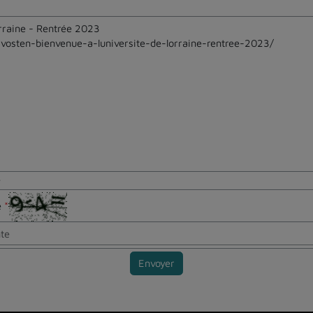
e
te
*
Envoyer