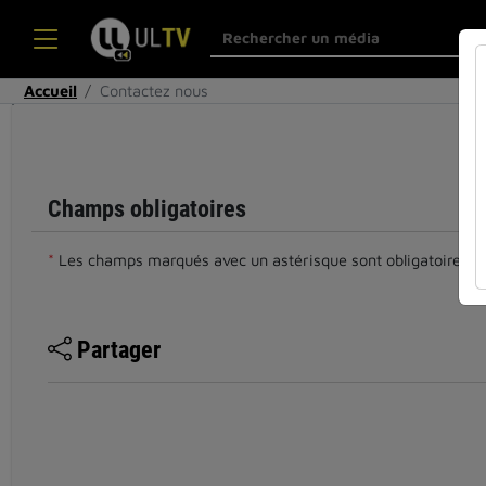
Accueil
Contactez nous
Cocher
cette case
si vous êtes
un humain
Champs obligatoires
en métal
(obligatoire)
*
Les champs marqués avec un astérisque sont obligatoires.
Partager