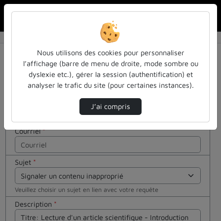
Rechercher u
Accueil
Contactez nous
Contactez nous
Cocher
Nous utilisons des cookies pour personnaliser
cette case
l’affichage (barre de menu de droite, mode sombre ou
si vous êtes
dyslexie etc.), gérer la session (authentification) et
Votre message
un humain
analyser le trafic du site (pour certaines instances).
en métal
Nom
*
(obligatoire)
J’ai compris
Courriel
*
Sujet
*
Veuillez choisir un sujet en lien avec votre requête
Description
*