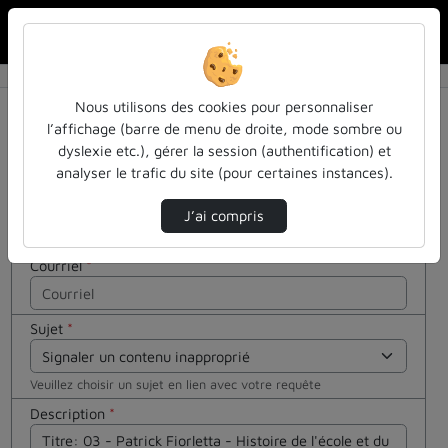
Rechercher u
Accueil
Contactez nous
Contactez nous
Cocher
Nous utilisons des cookies pour personnaliser
cette case
l’affichage (barre de menu de droite, mode sombre ou
si vous êtes
dyslexie etc.), gérer la session (authentification) et
Votre message
un humain
analyser le trafic du site (pour certaines instances).
en métal
Nom
*
(obligatoire)
J’ai compris
Courriel
*
Sujet
*
Veuillez choisir un sujet en lien avec votre requête
Description
*