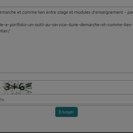
e
te
*
Envoyer