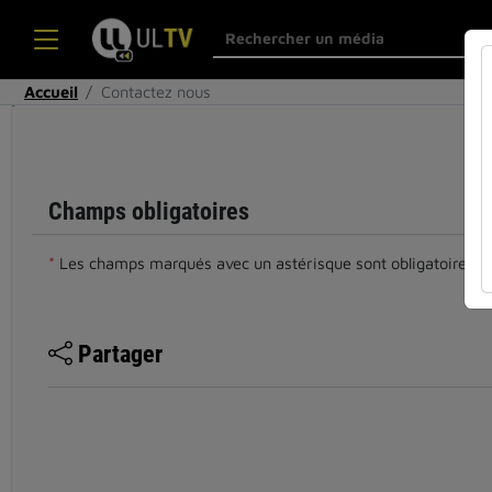
Accueil
Contactez nous
Cocher
cette case
si vous êtes
un humain
Champs obligatoires
en métal
(obligatoire)
*
Les champs marqués avec un astérisque sont obligatoires.
Partager