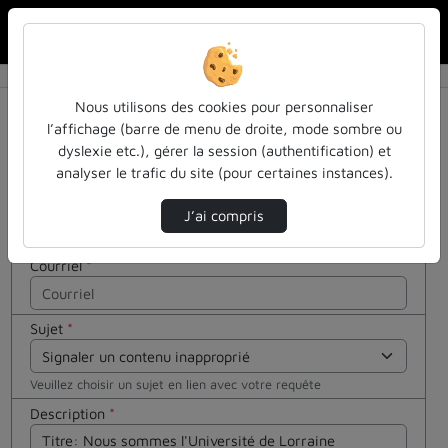
Rechercher u
Accueil
Contactez nous
Contactez nous
Cocher
Nous utilisons des cookies pour personnaliser
cette case
l’affichage (barre de menu de droite, mode sombre ou
si vous êtes
dyslexie etc.), gérer la session (authentification) et
Votre message
un humain
analyser le trafic du site (pour certaines instances).
en métal
Nom
*
(obligatoire)
J’ai compris
Courriel
*
Sujet
*
Veuillez choisir un sujet en lien avec votre requête
Description
*