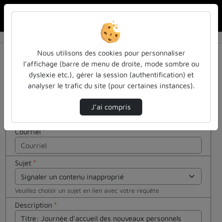
Rechercher u
Accueil
Contactez nous
Contactez nous
Cocher
Nous utilisons des cookies pour personnaliser
cette case
l’affichage (barre de menu de droite, mode sombre ou
si vous êtes
dyslexie etc.), gérer la session (authentification) et
Votre message
un humain
analyser le trafic du site (pour certaines instances).
en métal
Nom
*
(obligatoire)
J’ai compris
Courriel
*
Sujet
*
Veuillez choisir un sujet en lien avec votre requête
Description
*