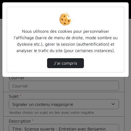
Rechercher u
Accueil
Contactez nous
Contactez nous
Cocher
Nous utilisons des cookies pour personnaliser
cette case
l’affichage (barre de menu de droite, mode sombre ou
si vous êtes
dyslexie etc.), gérer la session (authentification) et
Votre message
un humain
analyser le trafic du site (pour certaines instances).
en métal
Nom
*
(obligatoire)
J’ai compris
Courriel
*
Sujet
*
Veuillez choisir un sujet en lien avec votre requête
Description
*