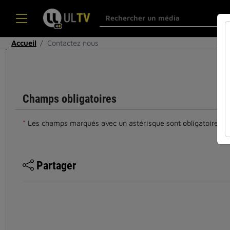
Accueil
Contactez nous
Cocher
cette case
si vous êtes
un humain
Champs obligatoires
en métal
(obligatoire)
*
Les champs marqués avec un astérisque sont obligatoires.
Partager