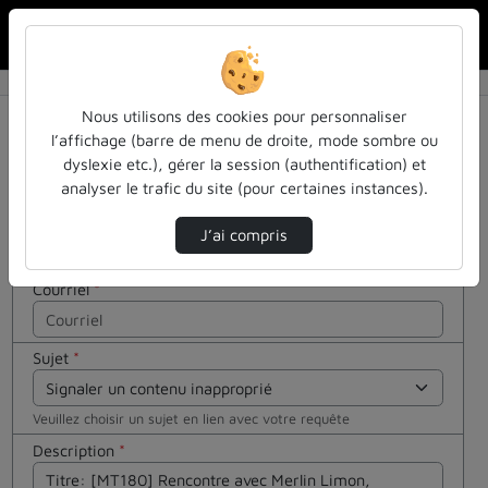
Rechercher u
Accueil
Contactez nous
Contactez nous
Cocher
Nous utilisons des cookies pour personnaliser
cette case
l’affichage (barre de menu de droite, mode sombre ou
si vous êtes
dyslexie etc.), gérer la session (authentification) et
Votre message
un humain
analyser le trafic du site (pour certaines instances).
en métal
Nom
*
(obligatoire)
J’ai compris
Courriel
*
Sujet
*
Veuillez choisir un sujet en lien avec votre requête
Description
*