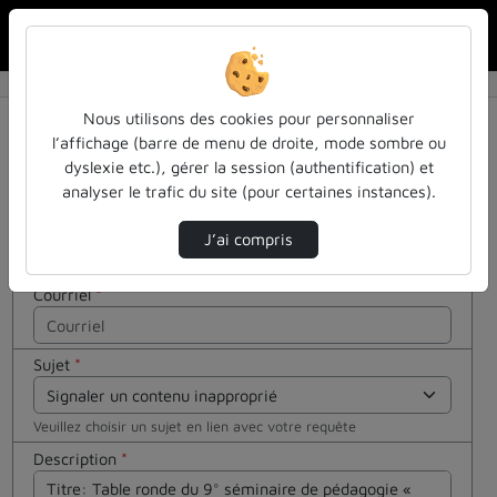
Rechercher u
Accueil
Contactez nous
Contactez nous
Cocher
Nous utilisons des cookies pour personnaliser
cette case
l’affichage (barre de menu de droite, mode sombre ou
si vous êtes
dyslexie etc.), gérer la session (authentification) et
Votre message
un humain
analyser le trafic du site (pour certaines instances).
en métal
Nom
*
(obligatoire)
J’ai compris
Courriel
*
Sujet
*
Veuillez choisir un sujet en lien avec votre requête
Description
*