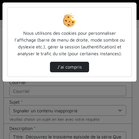
Rechercher u
Accueil
Contactez nous
Contactez nous
Cocher
Nous utilisons des cookies pour personnaliser
cette case
l’affichage (barre de menu de droite, mode sombre ou
si vous êtes
dyslexie etc.), gérer la session (authentification) et
Votre message
un humain
analyser le trafic du site (pour certaines instances).
en métal
Nom
*
(obligatoire)
J’ai compris
Courriel
*
Sujet
*
Veuillez choisir un sujet en lien avec votre requête
Description
*