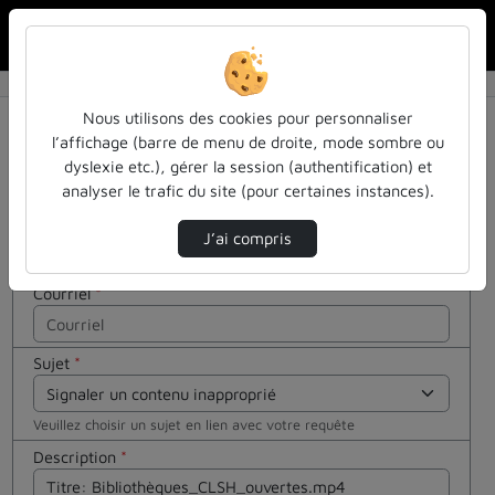
Rechercher u
Accueil
Contactez nous
Contactez nous
Cocher
Nous utilisons des cookies pour personnaliser
cette case
l’affichage (barre de menu de droite, mode sombre ou
si vous êtes
dyslexie etc.), gérer la session (authentification) et
Votre message
un humain
analyser le trafic du site (pour certaines instances).
en métal
Nom
*
(obligatoire)
J’ai compris
Courriel
*
Sujet
*
Veuillez choisir un sujet en lien avec votre requête
Description
*