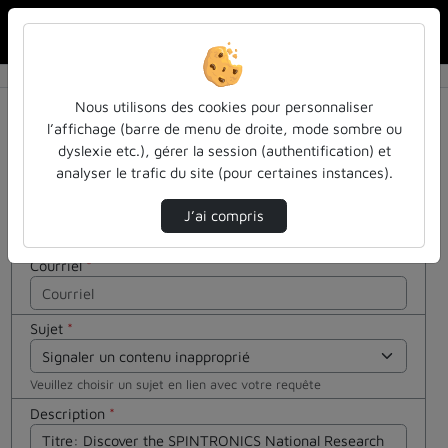
Rechercher u
Accueil
Contactez nous
Contactez nous
Cocher
Nous utilisons des cookies pour personnaliser
cette case
l’affichage (barre de menu de droite, mode sombre ou
si vous êtes
dyslexie etc.), gérer la session (authentification) et
Votre message
un humain
analyser le trafic du site (pour certaines instances).
en métal
Nom
*
(obligatoire)
J’ai compris
Courriel
*
Sujet
*
Veuillez choisir un sujet en lien avec votre requête
Description
*