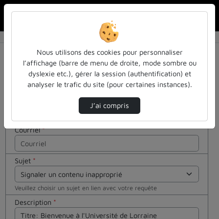
Rechercher u
Accueil
Contactez nous
Contactez nous
Cocher
Nous utilisons des cookies pour personnaliser
cette case
l’affichage (barre de menu de droite, mode sombre ou
si vous êtes
dyslexie etc.), gérer la session (authentification) et
Votre message
un humain
analyser le trafic du site (pour certaines instances).
en métal
Nom
*
(obligatoire)
J’ai compris
Courriel
*
Sujet
*
Veuillez choisir un sujet en lien avec votre requête
Description
*