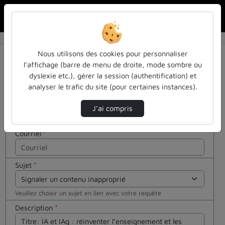
Rechercher u
Accueil
Contactez nous
Contactez nous
Cocher
Nous utilisons des cookies pour personnaliser
cette case
l’affichage (barre de menu de droite, mode sombre ou
si vous êtes
dyslexie etc.), gérer la session (authentification) et
Votre message
un humain
analyser le trafic du site (pour certaines instances).
en métal
Nom
*
(obligatoire)
J’ai compris
Courriel
*
Sujet
*
Veuillez choisir un sujet en lien avec votre requête
Description
*