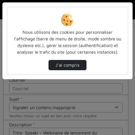
Rechercher u
Accueil
Contactez nous
Contactez nous
Cocher
Nous utilisons des cookies pour personnaliser
cette case
l’affichage (barre de menu de droite, mode sombre ou
si vous êtes
dyslexie etc.), gérer la session (authentification) et
Votre message
un humain
analyser le trafic du site (pour certaines instances).
en métal
Nom
*
(obligatoire)
J’ai compris
Courriel
*
Sujet
*
Veuillez choisir un sujet en lien avec votre requête
Description
*