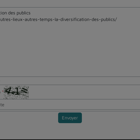
e
te
*
Envoyer