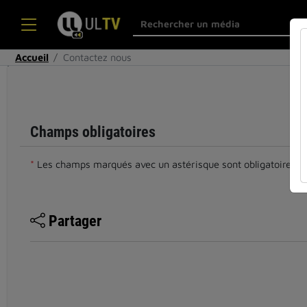
Accueil
Contactez nous
Cocher
cette case
si vous êtes
un humain
Champs obligatoires
en métal
(obligatoire)
*
Les champs marqués avec un astérisque sont obligatoires.
Partager