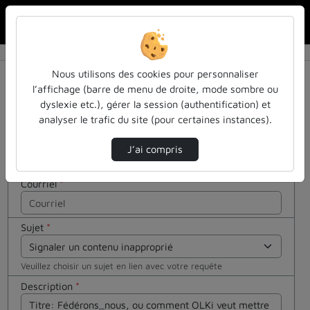
Rechercher u
Accueil
Contactez nous
Contactez nous
Cocher
Nous utilisons des cookies pour personnaliser
cette case
l’affichage (barre de menu de droite, mode sombre ou
si vous êtes
dyslexie etc.), gérer la session (authentification) et
Votre message
un humain
analyser le trafic du site (pour certaines instances).
en métal
Nom
*
(obligatoire)
J’ai compris
Courriel
*
Sujet
*
Veuillez choisir un sujet en lien avec votre requête
Description
*