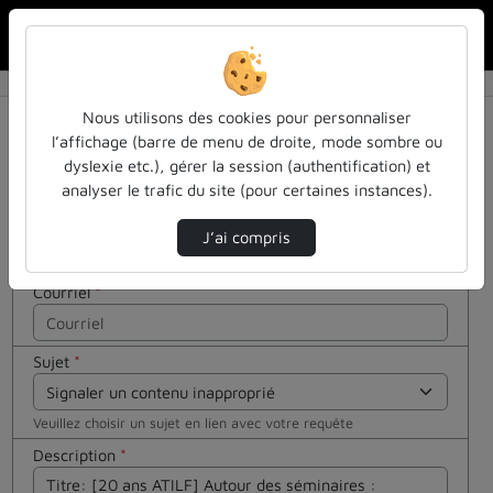
Rechercher u
Accueil
Contactez nous
Contactez nous
Cocher
Nous utilisons des cookies pour personnaliser
cette case
l’affichage (barre de menu de droite, mode sombre ou
si vous êtes
dyslexie etc.), gérer la session (authentification) et
Votre message
un humain
analyser le trafic du site (pour certaines instances).
en métal
Nom
*
(obligatoire)
J’ai compris
Courriel
*
Sujet
*
Veuillez choisir un sujet en lien avec votre requête
Description
*