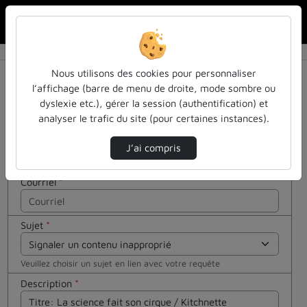
Rechercher u
Accueil
Contactez nous
Contactez nous
Cocher
Nous utilisons des cookies pour personnaliser
cette case
l’affichage (barre de menu de droite, mode sombre ou
si vous êtes
dyslexie etc.), gérer la session (authentification) et
Votre message
un humain
analyser le trafic du site (pour certaines instances).
en métal
Nom
*
(obligatoire)
J’ai compris
Courriel
*
Sujet
*
Veuillez choisir un sujet en lien avec votre requête
Description
*