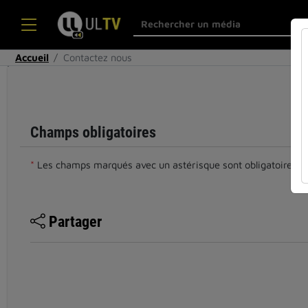
Accueil
Contactez nous
Cocher
cette case
si vous êtes
un humain
Champs obligatoires
en métal
(obligatoire)
*
Les champs marqués avec un astérisque sont obligatoires.
Partager