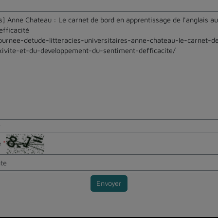
e
te
*
Envoyer