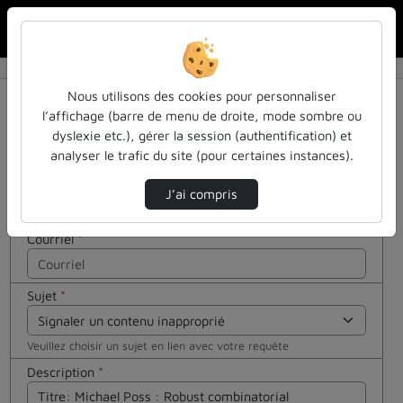
Rechercher u
Accueil
Contactez nous
Contactez nous
Cocher
Nous utilisons des cookies pour personnaliser
cette case
l’affichage (barre de menu de droite, mode sombre ou
si vous êtes
dyslexie etc.), gérer la session (authentification) et
Votre message
un humain
analyser le trafic du site (pour certaines instances).
en métal
Nom
*
(obligatoire)
J’ai compris
Courriel
*
Sujet
*
Veuillez choisir un sujet en lien avec votre requête
Description
*