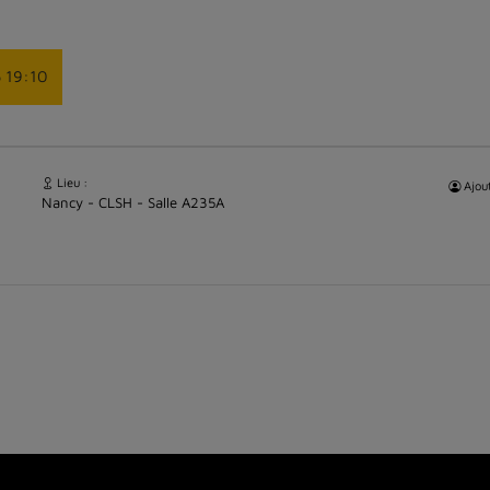
5 19:10
Lieu :
Ajout
Nancy - CLSH - Salle A235A