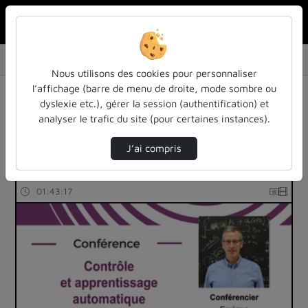
Rechercher u
Accueil
Listes de lecture
Cycle de conférences Sciences et Société
Nous utilisons des cookies pour personnaliser
Liste de lecture : Cycle de
l’affichage (barre de menu de droite, mode sombre ou
dyslexie etc.), gérer la session (authentification) et
conférences Sciences et Société
analyser le trafic du site (pour certaines instances).
96 vidéos trouvées
J’ai compris
01:43:17