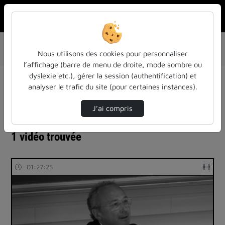
Rechercher u
Accueil
Listes de lecture
Pré-lancement du Centre Pierre Janet - Metz, le 03 mai
Nous utilisons des cookies pour personnaliser
2016
l’affichage (barre de menu de droite, mode sombre ou
Liste de lecture : Pré-lancement du
dyslexie etc.), gérer la session (authentification) et
analyser le trafic du site (pour certaines instances).
Centre Pierre Janet - Metz, le 03 mai
2016
J’ai compris
1 vidéo trouvée
01:27:25