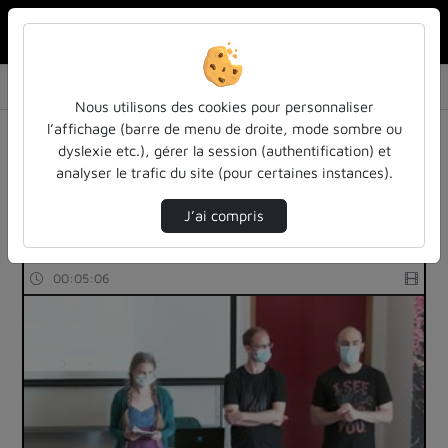
Rechercher u
Accueil
Listes de lecture
Colloque Temporalités et imaginaires du jeu
Nous utilisons des cookies pour personnaliser
Liste de lecture : Colloque
l’affichage (barre de menu de droite, mode sombre ou
dyslexie etc.), gérer la session (authentification) et
Temporalités et imaginaires du jeu
analyser le trafic du site (pour certaines instances).
22 vidéos trouvées
J’ai compris
00:05:06