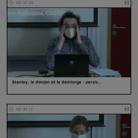
00:37:25
Stanley, le donjon et le démiurge : persis…
00:35:12