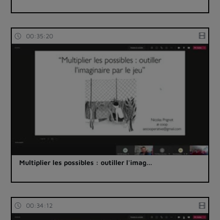
00:35:20
Multiplier les possibles : outiller l'imag…
00:34:12