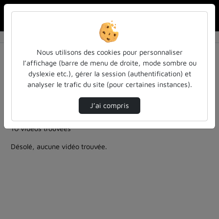
Rechercher u
Accueil
Rechercher
Résultats de la recherche
Nous utilisons des cookies pour personnaliser
l’affichage (barre de menu de droite, mode sombre ou
dyslexie etc.), gérer la session (authentification) et
Filtres actifs (cliquer pour en retirer) :
analyser le trafic du site (pour certaines instances).
ia-lintelligence-artificielle-approches-et-usages-a-
luniversite
J’ai compris
evenement
10 vidéos trouvées
Désolé, aucune vidéo trouvée.