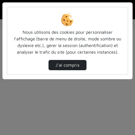
Rechercher u
Accueil
Rechercher
Résultats de la recherche
Nous utilisons des cookies pour personnaliser
l’affichage (barre de menu de droite, mode sombre ou
dyslexie etc.), gérer la session (authentification) et
Filtres actifs (cliquer pour en retirer) :
analyser le trafic du site (pour certaines instances).
inspe
actualites-et-informations
J’ai compris
5 vidéos trouvées
Désolé, aucune vidéo trouvée.