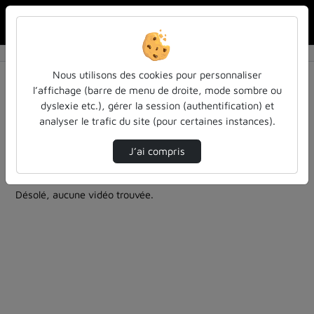
Rechercher u
Accueil
Rechercher
Résultats de la recherche
Nous utilisons des cookies pour personnaliser
l’affichage (barre de menu de droite, mode sombre ou
dyslexie etc.), gérer la session (authentification) et
Filtres actifs (cliquer pour en retirer) :
analyser le trafic du site (pour certaines instances).
les-rendez-vous-des-acteurs-de-la-fia
economie
les-rendez-vous-des-acteurs-de-la-fia
J’ai compris
2 vidéos trouvées
Désolé, aucune vidéo trouvée.