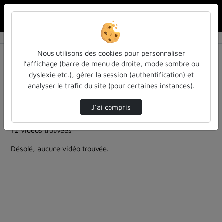
Rechercher u
Accueil
Rechercher
Résultats de la recherche
Nous utilisons des cookies pour personnaliser
l’affichage (barre de menu de droite, mode sombre ou
dyslexie etc.), gérer la session (authentification) et
Filtres actifs (cliquer pour en retirer) :
analyser le trafic du site (pour certaines instances).
les-rendez-vous-des-acteurs-de-la-fia
technologies
les-rendez-vous-des-acteurs-de-la-fia
J’ai compris
colloques-et-conferences
12 vidéos trouvées
Désolé, aucune vidéo trouvée.