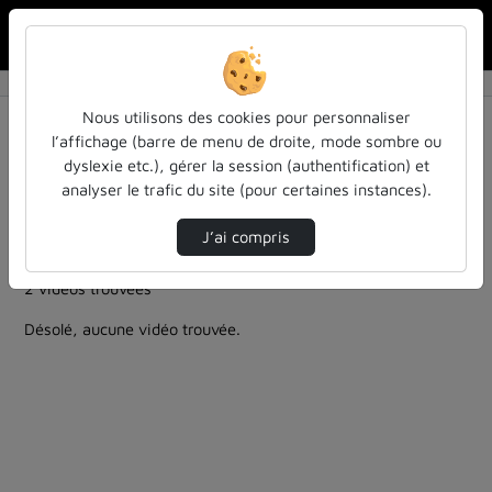
Rechercher u
Accueil
Rechercher
Résultats de la recherche
Nous utilisons des cookies pour personnaliser
l’affichage (barre de menu de droite, mode sombre ou
dyslexie etc.), gérer la session (authentification) et
Filtres actifs (cliquer pour en retirer) :
analyser le trafic du site (pour certaines instances).
pleiades
pleiades
ia-lintelligence-artificielle-approches-et-usages-a-
J’ai compris
luniversite
2 vidéos trouvées
Désolé, aucune vidéo trouvée.