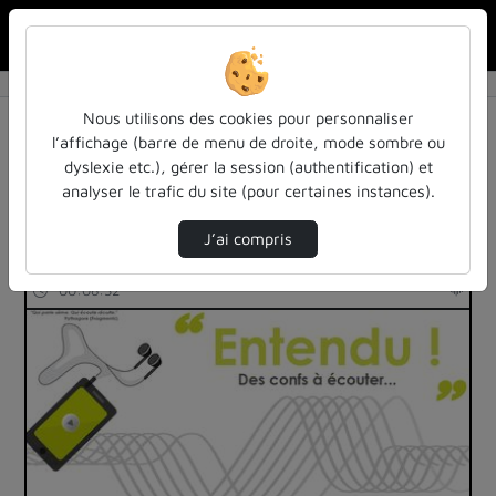
Rechercher u
Accueil
Rechercher
Résultats de la recherche
Nous utilisons des cookies pour personnaliser
l’affichage (barre de menu de droite, mode sombre ou
dyslexie etc.), gérer la session (authentification) et
Filtres actifs (cliquer pour en retirer) :
analyser le trafic du site (pour certaines instances).
education
entendu-des-confs-a-ecouter
J’ai compris
94 vidéos trouvées
00:08:32