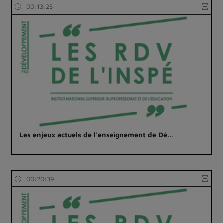
00:13:25
Les enjeux actuels de l'enseignement de Dé…
00:20:39