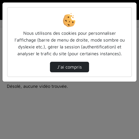
Rechercher u
Accueil
Rechercher
Résultats de la recherche
Nous utilisons des cookies pour personnaliser
l’affichage (barre de menu de droite, mode sombre ou
dyslexie etc.), gérer la session (authentification) et
Filtres actifs (cliquer pour en retirer) :
analyser le trafic du site (pour certaines instances).
education
entendu-des-confs-a-ecouter
autres
alternance
J’ai compris
2 vidéos trouvées
Désolé, aucune vidéo trouvée.