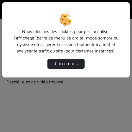
Rechercher u
Accueil
Rechercher
Résultats de la recherche
Nous utilisons des cookies pour personnaliser
l’affichage (barre de menu de droite, mode sombre ou
dyslexie etc.), gérer la session (authentification) et
Filtres actifs (cliquer pour en retirer) :
analyser le trafic du site (pour certaines instances).
education
la-chaine-pedagogique
classe-inversee
colloques-et-conferences
la-chaine-pedagogique
J’ai compris
1 vidéo trouvée
Désolé, aucune vidéo trouvée.