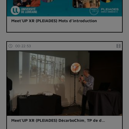
Meet'UP XR (PLEIADES) Mots d'introduction
00:22:53
Meet'UP XR (PLEIADES) DécarboChim, TP de d…