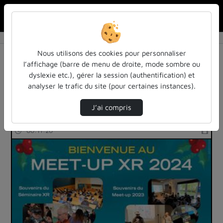
Rechercher u
Accueil
Rechercher
Résultats de la recherche
Nous utilisons des cookies pour personnaliser
l’affichage (barre de menu de droite, mode sombre ou
dyslexie etc.), gérer la session (authentification) et
Filtres actifs (cliquer pour en retirer) :
analyser le trafic du site (pour certaines instances).
education
pleiades
J’ai compris
26 vidéos trouvées
00:11:20