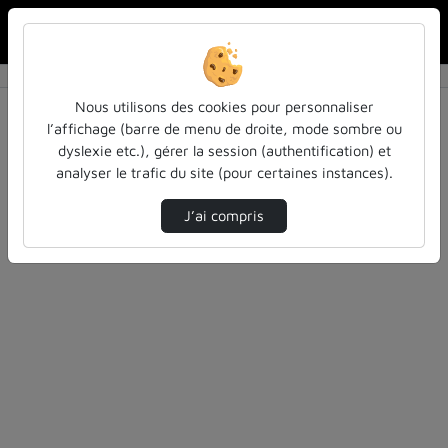
Rechercher u
Accueil
Rechercher
Résultats de la recherche
Nous utilisons des cookies pour personnaliser
l’affichage (barre de menu de droite, mode sombre ou
dyslexie etc.), gérer la session (authentification) et
Filtres actifs (cliquer pour en retirer) :
analyser le trafic du site (pour certaines instances).
education
education
inspe
actualites-et-informations
J’ai compris
3 vidéos trouvées
Désolé, aucune vidéo trouvée.