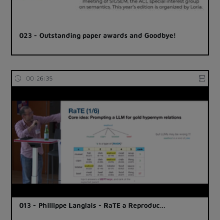
023 - Outstanding paper awards and Goodbye!
00:26:35
013 - Phillippe Langlais - RaTE a Reproduc…