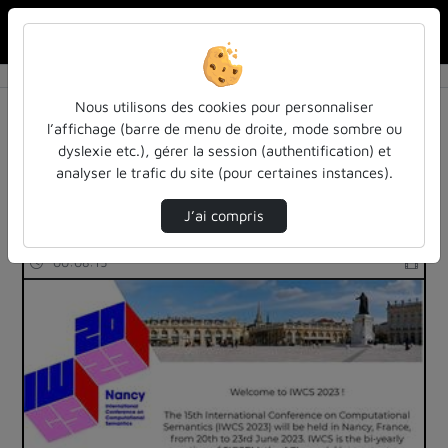
Rechercher u
Accueil
Rechercher
Résultats de la recherche
Nous utilisons des cookies pour personnaliser
l’affichage (barre de menu de droite, mode sombre ou
dyslexie etc.), gérer la session (authentification) et
Filtres actifs (cliquer pour en retirer) :
analyser le trafic du site (pour certaines instances).
informatique
representation-du-sens
J’ai compris
23 vidéos trouvées
00:08:15