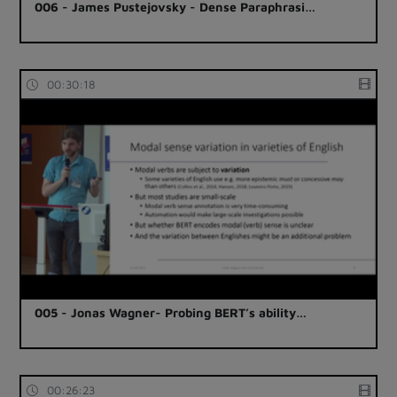
006 - James Pustejovsky - Dense Paraphrasi…
00:30:18
005 - Jonas Wagner- Probing BERT’s ability…
00:26:23