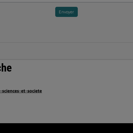
Envoyer
che
e-sciences-et-societe