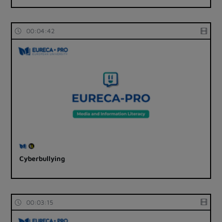
00:04:42
Cyberbullying
00:03:15