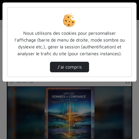
Rechercher u
Accueil
Rechercher
Résultats de la recherche
Nous utilisons des cookies pour personnaliser
l’affichage (barre de menu de droite, mode sombre ou
dyslexie etc.), gérer la session (authentification) et
Filtres actifs (cliquer pour en retirer) :
analyser le trafic du site (pour certaines instances).
sciences-sociales
J’ai compris
673 vidéos trouvées
00:27:52