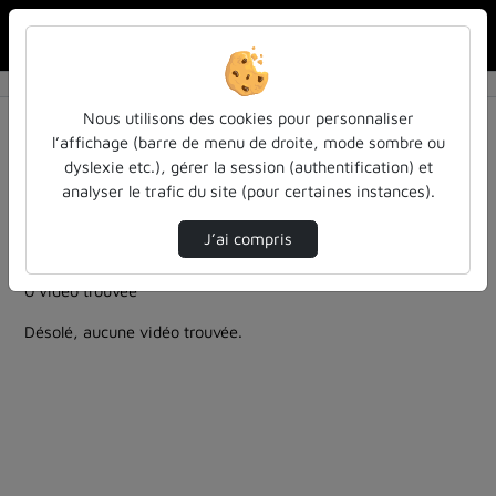
Rechercher u
Accueil
Rechercher
Résultats de la recherche
Nous utilisons des cookies pour personnaliser
l’affichage (barre de menu de droite, mode sombre ou
dyslexie etc.), gérer la session (authentification) et
Filtres actifs (cliquer pour en retirer) :
analyser le trafic du site (pour certaines instances).
culture-sciences-et-societe
autre
ia-lintelligence-artificielle-approches-et-usages-a-
J’ai compris
luniversite
0 vidéo trouvée
Désolé, aucune vidéo trouvée.