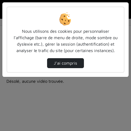
Rechercher u
Accueil
Rechercher
Résultats de la recherche
Nous utilisons des cookies pour personnaliser
l’affichage (barre de menu de droite, mode sombre ou
dyslexie etc.), gérer la session (authentification) et
Filtres actifs (cliquer pour en retirer) :
analyser le trafic du site (pour certaines instances).
culture-sciences-et-societe
autre
teasers
bibliotheques-universitaires
J’ai compris
0 vidéo trouvée
Désolé, aucune vidéo trouvée.