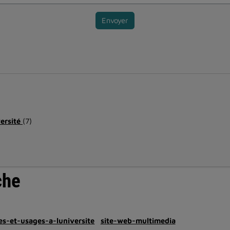
Envoyer
versité
(7)
che
ches-et-usages-a-luniversite
site-web-multimedia