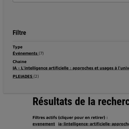
Filtre
Type
Événements
(7)
Chaîne
IA - L'intelligence artificielle : approches et usages à l'uni
PLEIADES
(2)
Résultats de la recher
Filtres actifs (cliquer pour en retirer) :
evenement
ia-lintelligence-artificielle-appro