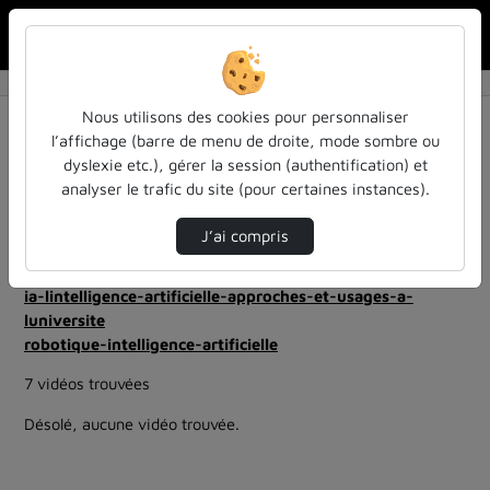
Rechercher u
Accueil
Rechercher
Résultats de la recherche
Nous utilisons des cookies pour personnaliser
l’affichage (barre de menu de droite, mode sombre ou
dyslexie etc.), gérer la session (authentification) et
Filtres actifs (cliquer pour en retirer) :
analyser le trafic du site (pour certaines instances).
evenement
ia-lintelligence-artificielle-approches-et-usages-a-
J’ai compris
luniversite
evenements
ia-lintelligence-artificielle-approches-et-usages-a-
luniversite
robotique-intelligence-artificielle
7 vidéos trouvées
Désolé, aucune vidéo trouvée.