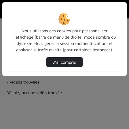
Rechercher u
Accueil
Rechercher
Résultats de la recherche
Nous utilisons des cookies pour personnaliser
l’affichage (barre de menu de droite, mode sombre ou
dyslexie etc.), gérer la session (authentification) et
Filtres actifs (cliquer pour en retirer) :
analyser le trafic du site (pour certaines instances).
evenement
ia-lintelligence-artificielle-approches-et-usages-a-
J’ai compris
luniversite
evenements
informatique
7 vidéos trouvées
Désolé, aucune vidéo trouvée.