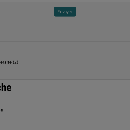
Envoyer
versité
(2)
che
ue