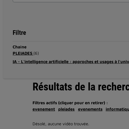
Filtre
Chaîne
PLEIADES
(6)
IA - L'intelligence artificielle : approches et usages à l'uni
Résultats de la recher
Filtres actifs (cliquer pour en retirer) :
evenement
pleiades
evenements
informatiq
Désolé, aucune vidéo trouvée.