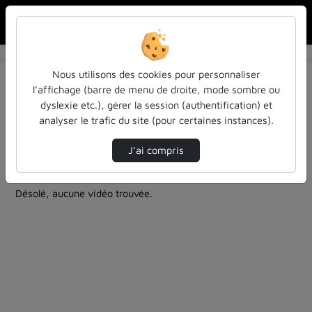
Rechercher u
Accueil
Rechercher
Résultats de la recherche
Nous utilisons des cookies pour personnaliser
l’affichage (barre de menu de droite, mode sombre ou
dyslexie etc.), gérer la session (authentification) et
Filtres actifs (cliquer pour en retirer) :
analyser le trafic du site (pour certaines instances).
evenement
pleiades
evenements
informatique
pleiades
J’ai compris
6 vidéos trouvées
Désolé, aucune vidéo trouvée.