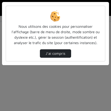
Rechercher u
Accueil
Rechercher
Résultats de la recherche
Nous utilisons des cookies pour personnaliser
l’affichage (barre de menu de droite, mode sombre ou
dyslexie etc.), gérer la session (authentification) et
Filtres actifs (cliquer pour en retirer) :
analyser le trafic du site (pour certaines instances).
evenement
evenements
informatique
J’ai compris
11 vidéos trouvées
Désolé, aucune vidéo trouvée.